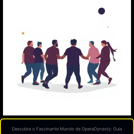
Descubra o Fascinante Mundo de OperaDynasty: Guia