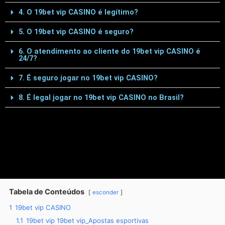
4. O 19bet vip CASINO é legítimo?
5. O 19bet vip CASINO é seguro?
6. O atendimento ao cliente do 19bet vip CASINO é
24/7?
7. É seguro jogar no 19bet vip CASINO?
8. É legal jogar no 19bet vip CASINO no Brasil?
Tabela de Conteúdos
esconder
1
19bet vip CASINO
1.1
19bet vip 19bet vip_Apostas esportivas