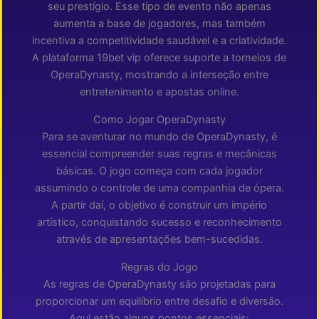
seu prestígio. Esse tipo de evento não apenas
aumenta a base de jogadores, mas também
incentiva a competitividade saudável e a criatividade.
A plataforma 19bet vip oferece suporte a torneios de
OperaDynasty, mostrando a interseção entre
entretenimento e apostas online.
Como Jogar OperaDynasty
Para se aventurar no mundo de OperaDynasty, é
essencial compreender suas regras e mecânicas
básicas. O jogo começa com cada jogador
assumindo o controle de uma companhia de ópera.
A partir daí, o objetivo é construir um império
artístico, conquistando sucesso e reconhecimento
através de apresentações bem-sucedidas.
Regras do Jogo
As regras de OperaDynasty são projetadas para
proporcionar um equilíbrio entre desafio e diversão.
Aqui estão alguns pontos essenciais: