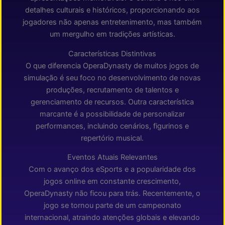
detalhes culturais e históricos, proporcionando aos
jogadores não apenas entretenimento, mas também
um mergulho em tradições artísticas.
Características Distintivas
O que diferencia OperaDynasty de muitos jogos de
simulação é seu foco no desenvolvimento de novas
produções, recrutamento de talentos e
gerenciamento de recursos. Outra característica
marcante é a possibilidade de personalizar
performances, incluindo cenários, figurinos e
repertório musical.
Eventos Atuais Relevantes
Com o avanço dos eSports e a popularidade dos
jogos online em constante crescimento,
OperaDynasty não ficou para trás. Recentemente, o
jogo se tornou parte de um campeonato
internacional, atraindo atenções globais e elevando