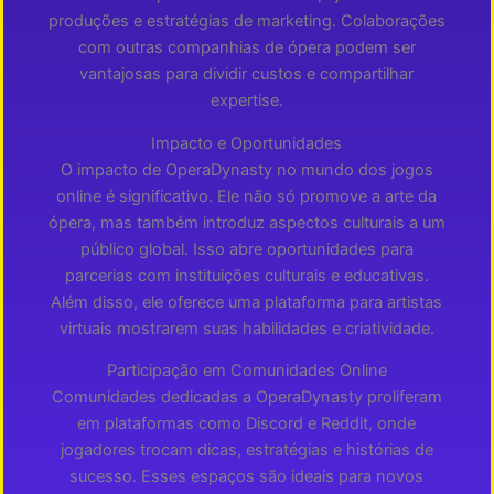
produções e estratégias de marketing. Colaborações
com outras companhias de ópera podem ser
vantajosas para dividir custos e compartilhar
expertise.
Impacto e Oportunidades
O impacto de OperaDynasty no mundo dos jogos
online é significativo. Ele não só promove a arte da
ópera, mas também introduz aspectos culturais a um
público global. Isso abre oportunidades para
parcerias com instituições culturais e educativas.
Além disso, ele oferece uma plataforma para artistas
virtuais mostrarem suas habilidades e criatividade.
Participação em Comunidades Online
Comunidades dedicadas a OperaDynasty proliferam
em plataformas como Discord e Reddit, onde
jogadores trocam dicas, estratégias e histórias de
sucesso. Esses espaços são ideais para novos