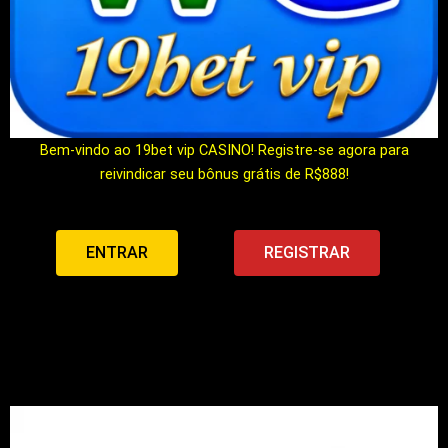
Bem-vindo ao 19bet vip CASINO! Registre-se agora para
reivindicar seu bônus grátis de R$888!
ENTRAR
REGISTRAR