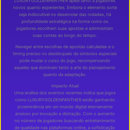
LUXURYGOLDENPANTHER apela tanto a jogadores
novos quanto experientes. Embora o elemento sorte
seja indiscutível no desenrolar das rodadas, há
profundidade estratégica na forma como os
jogadores escolhem suas apostas e administram
suas contas ao longo do tempo.
Navegar entre escolhas de apostas calculadas e o
timing preciso no desbloqueio de símbolos especiais
pode mudar o curso do jogo, recompensando
aqueles que dominam tanto a arte do planejamento
quanto da adaptação.
Impacto Atual
Uma análise dos eventos recentes indica que jogos
como LUXURYGOLDENPANTHER estão ganhando
proeminência em um mundo digital eternamente
ansioso por inovação e distração. Com o aumento
no número de jogadores buscando entretenimento
de qualidade nas plataformas online, a sofisticação