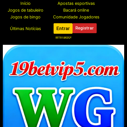
Pular
Início
Apostas esportivas
para
Jogos de tabuleiro
Bacará online
o
Jogos de bingo
Comunidade Jogadores
conteúdo
Entrar
Registrar
Últimas Notícias
Registre-se para reivindicar seu bônus grátis de R$888, tempo
limitado!