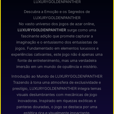
LUXURYGOLDENPANTHER
Descubra a Emoção e os Segredos de
LUXURYGOLDENPANTHER
No vasto universo dos jogos de azar online,
LUXURYGOLDENPANTHER
surge como uma
fascinante adição que promete capturar a
imaginação e o entusiasmo dos entusiastas de
jogos. Fundamentado em elementos luxuosos e
experiências cativantes, este jogo não é apenas uma
fonte de entretenimento, mas uma verdadeira
imersão em um mundo de opulência e mistério.
Introdução ao Mundo de LUXURYGOLDENPANTHER
Trazendo à tona uma atmosfera de exclusividade e
prestígio, LUXURYGOLDENPANTHER integra temas
visuais deslumbrantes com mecânicas de jogo
inovadoras. Inspirado em riquezas exóticas e
panteras douradas, o jogo se destaca por uma
estética rica e visualmente impactante,