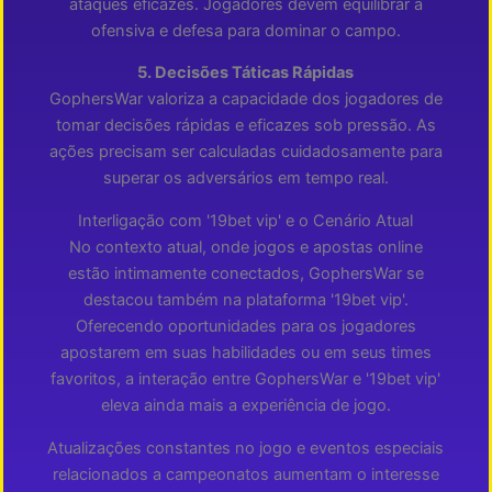
ataques eficazes. Jogadores devem equilibrar a
ofensiva e defesa para dominar o campo.
5. Decisões Táticas Rápidas
GophersWar valoriza a capacidade dos jogadores de
tomar decisões rápidas e eficazes sob pressão. As
ações precisam ser calculadas cuidadosamente para
superar os adversários em tempo real.
Interligação com '19bet vip' e o Cenário Atual
No contexto atual, onde jogos e apostas online
estão intimamente conectados, GophersWar se
destacou também na plataforma '19bet vip'.
Oferecendo oportunidades para os jogadores
apostarem em suas habilidades ou em seus times
favoritos, a interação entre GophersWar e '19bet vip'
eleva ainda mais a experiência de jogo.
Atualizações constantes no jogo e eventos especiais
relacionados a campeonatos aumentam o interesse