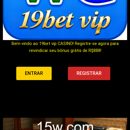
Bem-vindo ao 19bet vip CASINO! Registre-se agora para
reivindicar seu bônus grátis de R$888!
ENTRAR
REGISTRAR