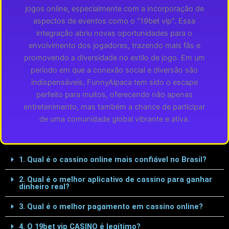
jogos online, especialmente com a incorporação de
aspectos de eventos como o "19bet vip". Essa
integração abriu novas oportunidades para o
envolvimento dos jogadores, trazendo mais fãs e
promovendo a diversidade no estilo de jogo. Em um
período em que a conexão social e diversão são
indispensáveis, FunnyAlpaca tem sido o escape
perfeito para muitos, oferecendo não apenas
entretenimento, mas também a chance de participar
de uma comunidade global vibrante e ativa.
1. Qual é o cassino online mais confiável no Brasil?
2. Qual é o melhor aplicativo de cassino para ganhar
dinheiro real?
3. Qual é o melhor pagamento em cassino online?
4. O 19bet vip CASINO é legítimo?