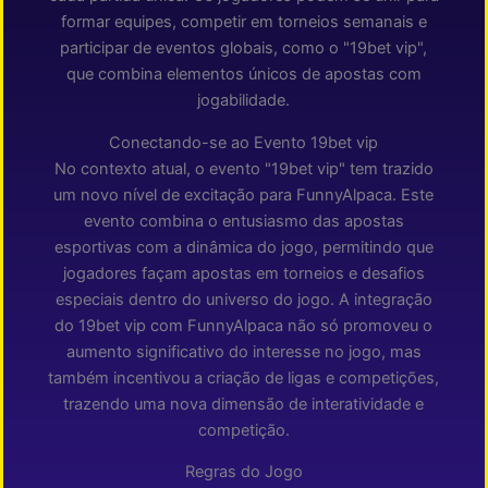
formar equipes, competir em torneios semanais e
participar de eventos globais, como o "19bet vip",
que combina elementos únicos de apostas com
jogabilidade.
Conectando-se ao Evento 19bet vip
No contexto atual, o evento "19bet vip" tem trazido
um novo nível de excitação para FunnyAlpaca. Este
evento combina o entusiasmo das apostas
esportivas com a dinâmica do jogo, permitindo que
jogadores façam apostas em torneios e desafios
especiais dentro do universo do jogo. A integração
do 19bet vip com FunnyAlpaca não só promoveu o
aumento significativo do interesse no jogo, mas
também incentivou a criação de ligas e competições,
trazendo uma nova dimensão de interatividade e
competição.
Regras do Jogo