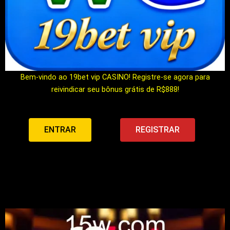
Bem-vindo ao 19bet vip CASINO! Registre-se agora para
reivindicar seu bônus grátis de R$888!
ENTRAR
REGISTRAR