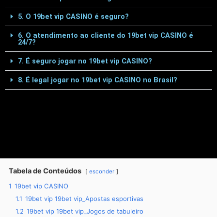
5. O 19bet vip CASINO é seguro?
6. O atendimento ao cliente do 19bet vip CASINO é
24/7?
7. É seguro jogar no 19bet vip CASINO?
8. É legal jogar no 19bet vip CASINO no Brasil?
Tabela de Conteúdos
esconder
1
19bet vip CASINO
1.1
19bet vip 19bet vip_Apostas esportivas
1.2
19bet vip 19bet vip_Jogos de tabuleiro